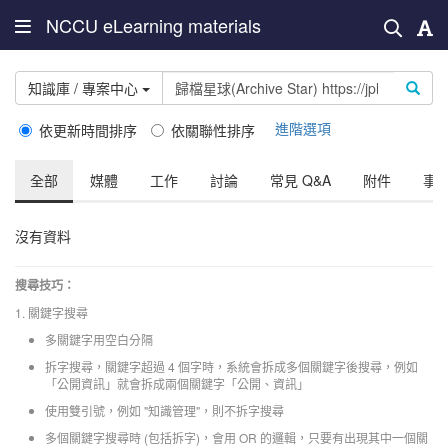
NCCU eLearning materials
知識庫 / 專案中心
進階選項
依更新時間排序
依關聯性排序
全部
媒體
工作
討論
常見 Q&A
附件
事
沒有資料
搜尋技巧：
1. 關鍵字搜尋
多關鍵字用空白分隔
拆字搜尋，關鍵字超過 4 個字時，系統會拆成多個關鍵字後搜尋，例如
「公開資訊」就會拆成兩個關鍵字「公開、資訊」
使用雙引號，例如 "知識管理"，則不拆字搜尋
多個關鍵字搜尋時 (包括拆字)，會用 OR 的邏輯，只要有出現其中一個關