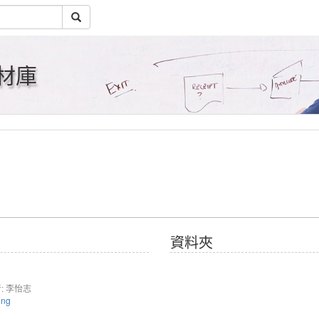
材庫
資料夾
: 李怡志
ing