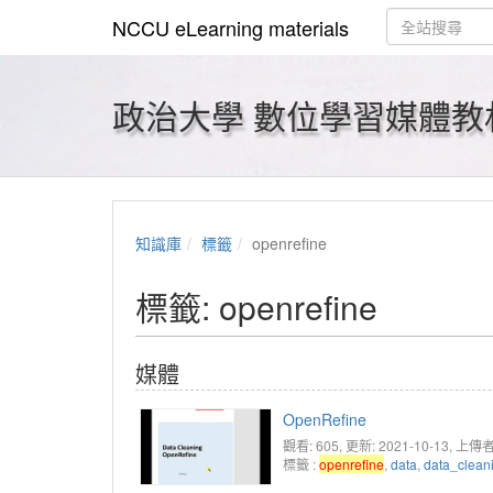
NCCU eLearning materials
政治大學 數位學習媒體教
知識庫
標籤
openrefine
標籤: openrefine
媒體
OpenRefine
觀看: 605
, 更新: 2021-10-13,
上傳者
標籤 :
openrefine
,
data
,
data_clean