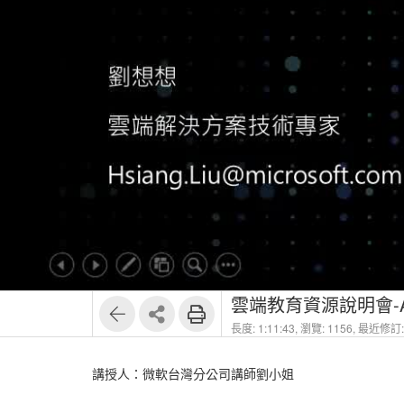
1
16
雲端教育資源說明會-Az
長度: 1:11:43,
瀏覽: 1156,
最近修訂: 
講授人：微軟台灣分公司講師劉小姐