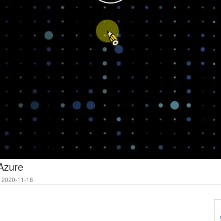
ure
2020-11-18