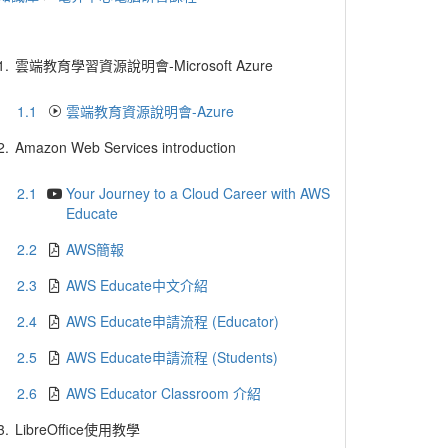
1.
雲端教育學習資源說明會-Microsoft Azure
1.1
雲端教育資源說明會-Azure
2.
Amazon Web Services introduction
2.1
Your Journey to a Cloud Career with AWS
Educate
2.2
AWS簡報
2.3
AWS Educate中文介紹
2.4
AWS Educate申請流程 (Educator)
2.5
AWS Educate申請流程 (Students)
2.6
AWS Educator Classroom 介紹
3.
LibreOffice使用教學