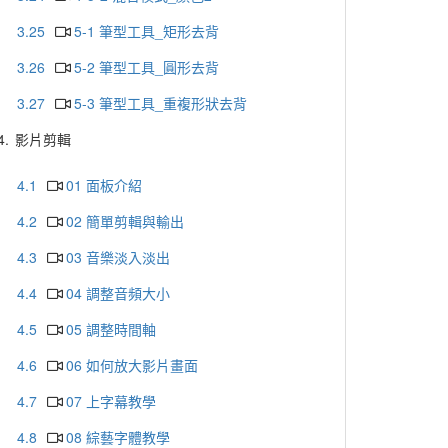
3.25
5-1 筆型工具_矩形去背
3.26
5-2 筆型工具_圓形去背
3.27
5-3 筆型工具_重複形狀去背
4.
影片剪輯
4.1
01 面板介紹
4.2
02 簡單剪輯與輸出
4.3
03 音樂淡入淡出
4.4
04 調整音頻大小
4.5
05 調整時間軸
4.6
06 如何放大影片畫面
4.7
07 上字幕教學
4.8
08 綜藝字體教學