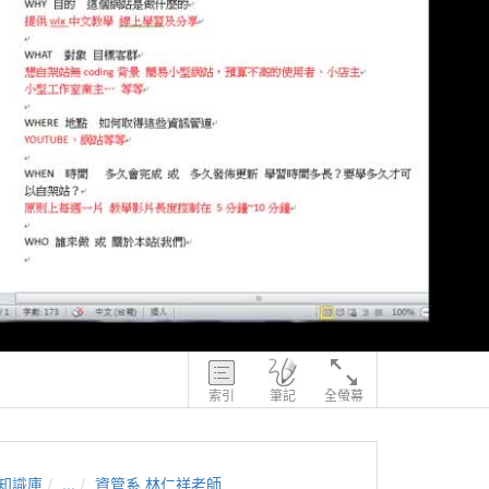
索引
筆記
全螢幕
知識庫
...
資管系 林仁祥老師