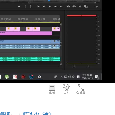
索引
筆記
全螢幕
知識庫
...
資管系 林仁祥老師