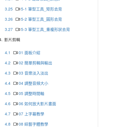
3.25
5-1 筆型工具_矩形去背
3.26
5-2 筆型工具_圓形去背
3.27
5-3 筆型工具_重複形狀去背
4.
影片剪輯
4.1
01 面板介紹
4.2
02 簡單剪輯與輸出
4.3
03 音樂淡入淡出
4.4
04 調整音頻大小
4.5
05 調整時間軸
4.6
06 如何放大影片畫面
4.7
07 上字幕教學
4.8
08 綜藝字體教學