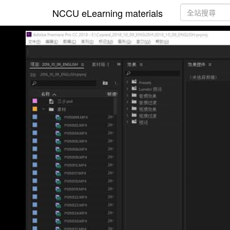
NCCU eLearning materials