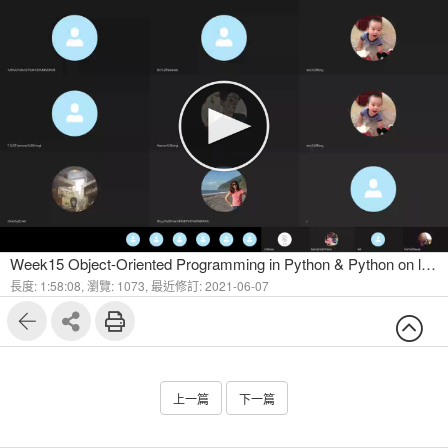
Week15 Object-Oriented Programming in Python & Python on leetcode Problems
長度: 1:58:08,
瀏覽: 1073,
最近修訂: 2021-06-07
上一篇
下一篇