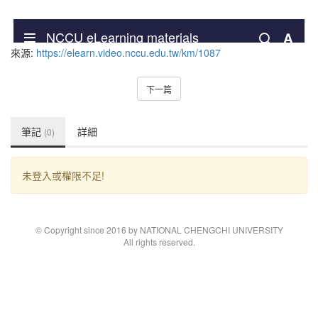
來源:
https://elearn.video.nccu.edu.tw/km/1087
下一篇
筆記
詳細
(0)
未登入或權限不足!
© Copyright since 2016 by NATIONAL CHENGCHI UNIVERSITY
All rights reserved.