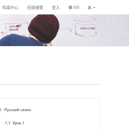
知識中心
目錄總覽
登入
EN
1.
Русский сезон
1.1
Урок 1