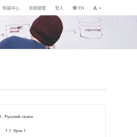
知識中心
目錄總覽
登入
EN
1.
Русский сезон
1.1
Урок 1