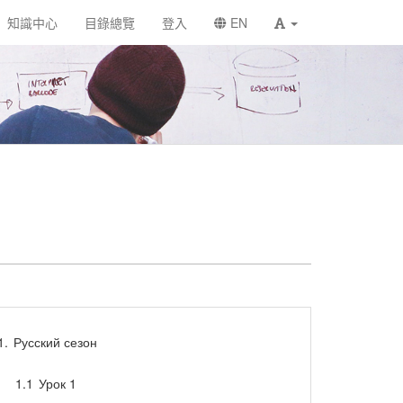
知識中心
目錄總覽
登入
EN
1.
Русский сезон
1.1
Урок 1