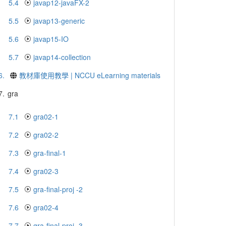
5.4
javap12-javaFX-2
5.5
javap13-generic
5.6
javap15-IO
5.7
javap14-collection
6.
教材庫使用教學 | NCCU eLearning materials
7.
gra
7.1
gra02-1
7.2
gra02-2
7.3
gra-final-1
7.4
gra02-3
7.5
gra-final-proj -2
7.6
gra02-4
7.7
gra-final-proj -3