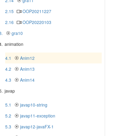
2.14
gra11
2.15
OOP20211227
2.16
OOP20220103
3.
gra10
4.
animation
4.1
Anim12
4.2
Anim13
4.3
Anim14
5.
javap
5.1
javap10-string
5.2
javap11-exception
5.3
javap12-javaFX-1