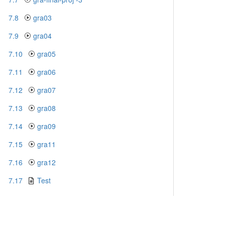
7.8
gra03
7.9
gra04
7.10
gra05
7.11
gra06
7.12
gra07
7.13
gra08
7.14
gra09
7.15
gra11
7.16
gra12
7.17
Test
8.
CSProj
8.1
csproj.fsp