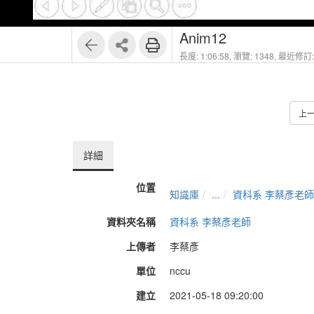
1
23
Anim12
長度: 1:06:58,
瀏覽: 1348,
最近修訂: 
上
詳細
位置
知識庫
...
資科系 李蔡彥老師
資料夾名稱
資科系 李蔡彥老師
上傳者
李蔡彥
單位
nccu
建立
2021-05-18 09:20:00