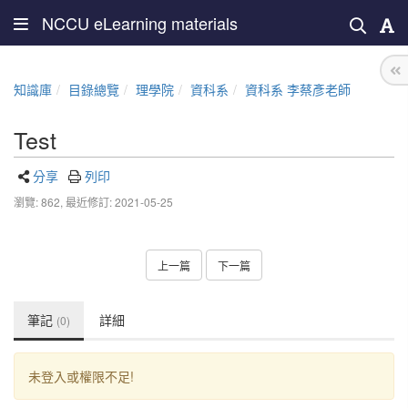
NCCU eLearning materials
知識庫
目錄總覽
理學院
資科系
資科系 李蔡彥老師
Test
分享
列印
瀏覽: 862,
最近修訂: 2021-05-25
上一篇
下一篇
筆記
詳細
(0)
未登入或權限不足!