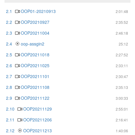
2.1
OOP01-20210913
2:01:48
2.2
OOP20210927
2:35:52
2.3
OOP20211004
2:46:18
2.4
oop-assgin2
25:12
2.5
OOP20211018
2:27:52
2.6
OOP20211025
2:33:11
2.7
OOP20211101
2:30:47
2.8
OOP20211108
2:35:13
2.9
OOP20211122
3:00:33
2.10
OOP20211129
2:55:01
2.11
OOP20211206
2:16:41
2.12
OOP20211213
1:40:06