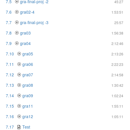
7.5
gra-final-proj -2
45:27
7.6
gra02-4
1:53:51
7.7
gra-final-proj -3
25:57
7.8
gra03
1:56:38
7.9
gra04
2:12:46
7.10
gra05
2:13:26
7.11
gra06
2:22:23
7.12
gra07
2:14:58
7.13
gra08
1:30:42
7.14
gra09
1:02:24
7.15
gra11
1:55:11
7.16
gra12
1:05:11
7.17
Test