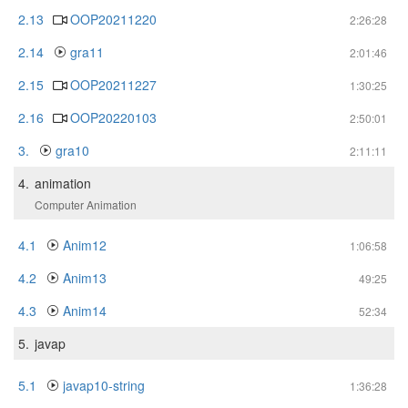
2.13
OOP20211220
2:26:28
2.14
gra11
2:01:46
2.15
OOP20211227
1:30:25
2.16
OOP20220103
2:50:01
3.
gra10
2:11:11
4.
animation
Computer Animation
4.1
Anim12
1:06:58
4.2
Anim13
49:25
4.3
Anim14
52:34
5.
javap
5.1
javap10-string
1:36:28