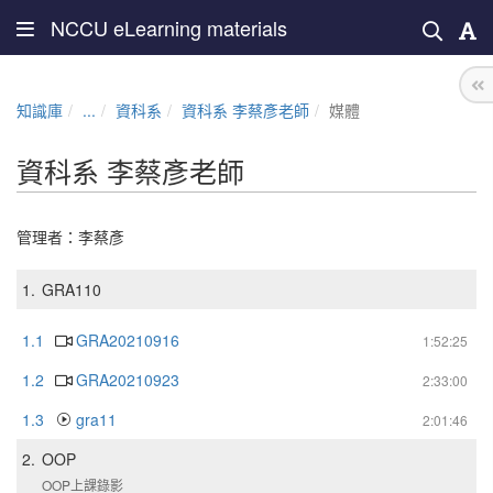
NCCU eLearning materials
知識庫
...
資科系
資科系 李蔡彥老師
媒體
資科系 李蔡彥老師
管理者：
李蔡彥
1.
GRA110
1.1
GRA20210916
1:52:25
1.2
GRA20210923
2:33:00
1.3
gra11
2:01:46
2.
OOP
OOP上課錄影