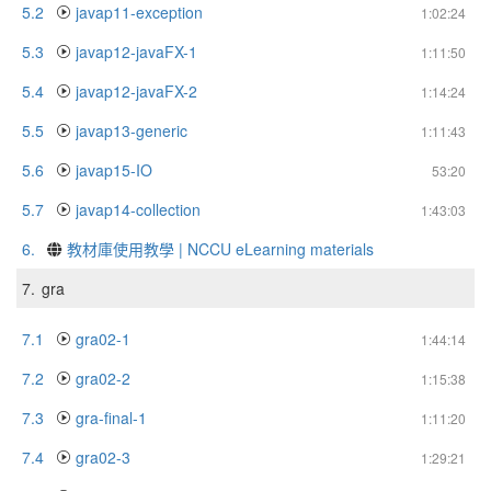
5.2
javap11-exception
1:02:24
5.3
javap12-javaFX-1
1:11:50
5.4
javap12-javaFX-2
1:14:24
5.5
javap13-generic
1:11:43
5.6
javap15-IO
53:20
5.7
javap14-collection
1:43:03
6.
教材庫使用教學 | NCCU eLearning materials
7.
gra
7.1
gra02-1
1:44:14
7.2
gra02-2
1:15:38
7.3
gra-final-1
1:11:20
7.4
gra02-3
1:29:21