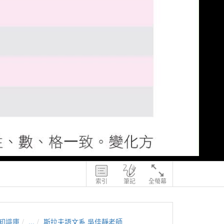
索引
筆記
全螢幕
知識庫
...
斯拉夫語文系 吳佳靜老師