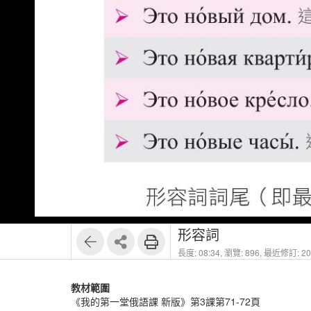
1
6
形容詞
長度: 08:34,
瀏覽: 896,
最近修訂: 202
教材範圍
《我的第一堂俄語課 新版》第3課第71-72頁