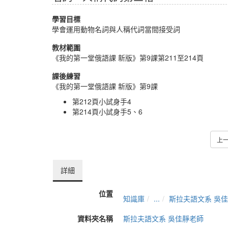
學習目標
學會運用動物名詞與人稱代詞當間接受詞
教材範圍
《我的第一堂俄語課 新版》第9課第211至214頁
課後練習
《我的第一堂俄語課 新版》第9課
第212頁小試身手4
第214頁小試身手5、6
上
詳細
位置
知識庫
...
斯拉夫語文系 吳
資料夾名稱
斯拉夫語文系 吳佳靜老師