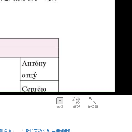
索引
筆記
全螢幕
知識庫
...
斯拉夫語文系 吳佳靜老師