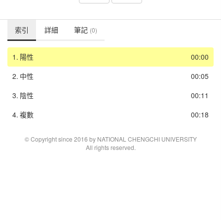
索引
詳細
筆記
(0)
1.
陽性
00:00
2.
中性
00:05
3.
陰性
00:11
4.
複數
00:18
© Copyright since 2016 by NATIONAL CHENGCHI UNIVERSITY
All rights reserved.