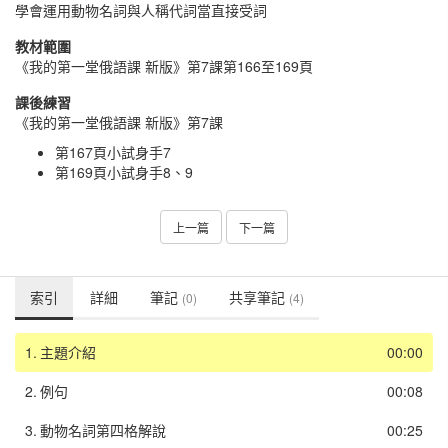
學會運用動物名詞與人稱代詞當直接受詞
教材範圍
《我的第一堂俄語課 新版》第7課第166至169頁
課後練習
《我的第一堂俄語課 新版》第7課
第167頁小試身手7
第169頁小試身手8、9
上一篇
下一篇
索引
詳細
筆記
共享筆記
(0)
(4)
1.
主題介紹
00:00
2.
例句
00:08
3.
動物名詞第四格解說
00:25