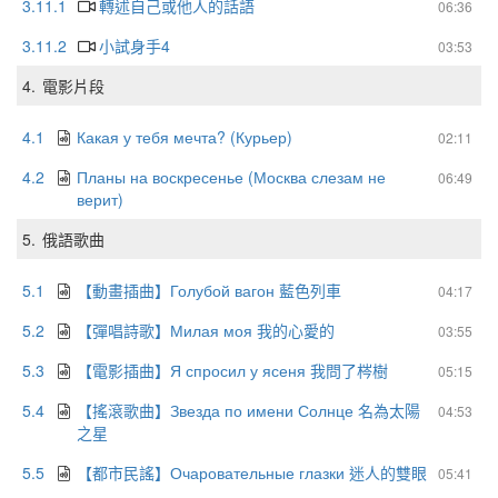
3.11.1
轉述自己或他人的話語
06:36
3.11.2
小試身手4
03:53
4.
電影片段
4.1
Какая у тебя мечта? (Курьер)
02:11
4.2
Планы на воскресенье (Москва слезам не
06:49
верит)
5.
俄語歌曲
5.1
【動畫插曲】Голубой вагон 藍色列車
04:17
5.2
【彈唱詩歌】Милая моя 我的心愛的
03:55
5.3
【電影插曲】Я спросил у ясеня 我問了梣樹
05:15
5.4
【搖滾歌曲】Звезда по имени Солнце 名為太陽
04:53
之星
5.5
【都市民謠】Очаровательные глазки 迷人的雙眼
05:41