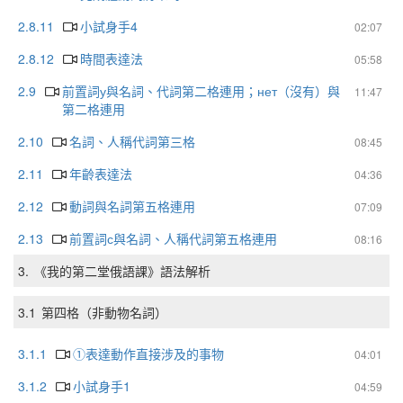
2.8.11
小試身手4
02:07
2.8.12
時間表達法
05:58
2.9
前置詞у與名詞、代詞第二格連用；нет（沒有）與
11:47
第二格連用
2.10
名詞、人稱代詞第三格
08:45
2.11
年齡表達法
04:36
2.12
動詞與名詞第五格連用
07:09
2.13
前置詞с與名詞、人稱代詞第五格連用
08:16
3.
《我的第二堂俄語課》語法解析
3.1
第四格（非動物名詞）
3.1.1
①表達動作直接涉及的事物
04:01
3.1.2
小試身手1
04:59