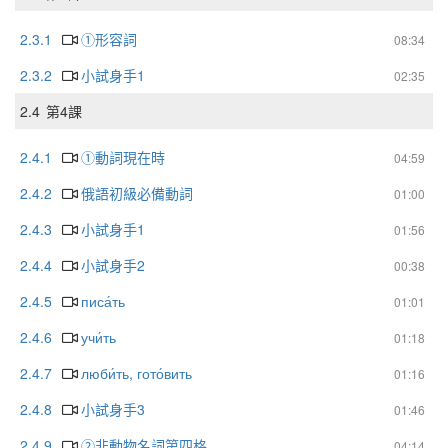
2.3.1
①形容詞
08:34
2.3.2
小試身手1
02:35
2.4
第4課
2.4.1
①動詞現在時
04:59
2.4.2
俄語初級必備動詞
01:00
2.4.3
小試身手1
01:56
2.4.4
小試身手2
00:38
2.4.5
писа́ть
01:01
2.4.6
учи́ть
01:18
2.4.7
люби́ть, гото́вить
01:16
2.4.8
小試身手3
01:46
2.4.9
②非動物名詞第四格
04:14